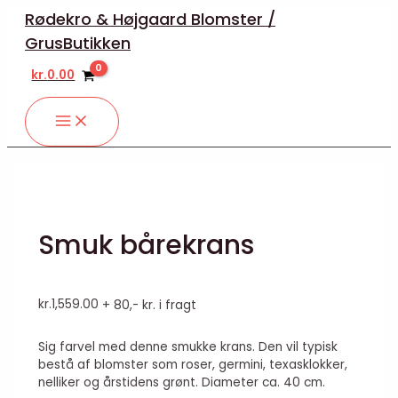
MAIN
Gå
Smuk
MENU
Rødekro & Højgaard Blomster /
til
bårekrans
GrusButikken
indholdet
antal
kr.
0.00
Smuk bårekrans
kr.
1,559.00
+ 80,- kr. i fragt
Sig farvel med denne smukke krans. Den vil typisk
bestå af blomster som roser, germini, texasklokker,
nelliker og årstidens grønt. Diameter ca. 40 cm.