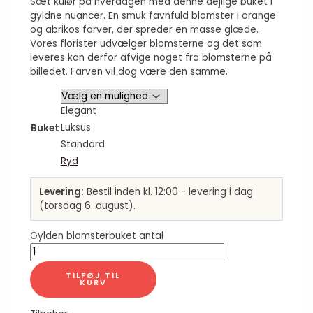
Sæt kulør på hverdagen med denne dejlige buket i
gyldne nuancer. En smuk favnfuld blomster i orange
og abrikos farver, der spreder en masse glæde.
Vores florister udvælger blomsterne og det som
leveres kan derfor afvige noget fra blomsterne på
billedet. Farven vil dog være den samme.
Elegant
Luksus
Buket
Standard
Ryd
Levering:
Bestil inden kl. 12:00 - levering i dag
(torsdag 6. august).
Gylden blomsterbuket antal
TILFØJ TIL
KURV