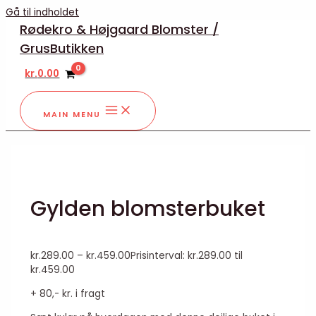
Gå til indholdet
Rødekro & Højgaard Blomster /
GrusButikken
kr.
0.00
MAIN MENU
Gylden blomsterbuket
kr.
289.00
–
kr.
459.00
Prisinterval: kr.289.00 til
kr.459.00
+ 80,- kr. i fragt