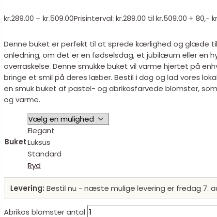
kr.
289.00
–
kr.
509.00
Prisinterval: kr.289.00 til kr.509.00
+ 80,- kr
Denne buket er perfekt til at sprede kærlighed og glæde ti
anledning, om det er en fødselsdag, et jubilæum eller en h
overraskelse. Denne smukke buket vil varme hjertet på en
bringe et smil på deres læber. Bestil i dag og lad vores lokal
en smuk buket af pastel- og abrikosfarvede blomster, som
og varme.
Elegant
Buket
Luksus
Standard
Ryd
Levering:
Bestil nu - næste mulige levering er fredag 7. a
Abrikos blomster antal