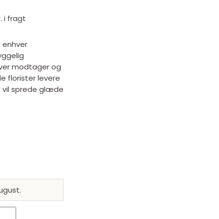
. i fragt
l enhver
yggelig
hver modtager og
e florister levere
 vil sprede glæde
ugust.