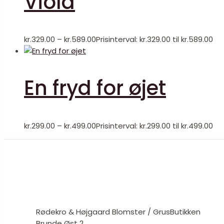
Viola
kr.
329.00
–
kr.
589.00
Prisinterval: kr.329.00 til kr.589.00
En fryd for øjet
kr.
299.00
–
kr.
499.00
Prisinterval: kr.299.00 til kr.499.00
Rødekro & Højgaard Blomster / GrusButikken
Brunde Øst 2