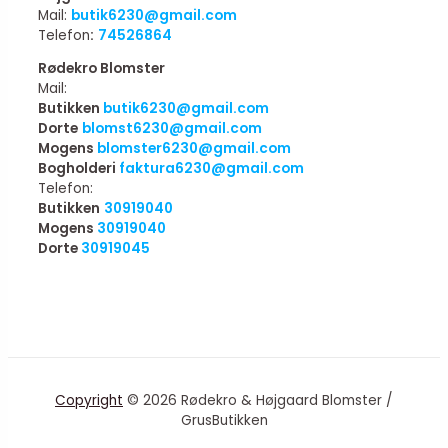
Mail:
butik6230@gmail.com
Telefon
:
74526864
Rødekro Blomster
Mail:
Butikken
butik6230@gmail.com
Dorte
blomst6230@gmail.com
Mogens
blomster6230@gmail.com
Bogholderi
faktura6230@gmail.com
Telefon:
Butikken
30919040
Mogens
30919040
Dorte
30919045
Copyright
© 2026 Rødekro & Højgaard Blomster /
GrusButikken