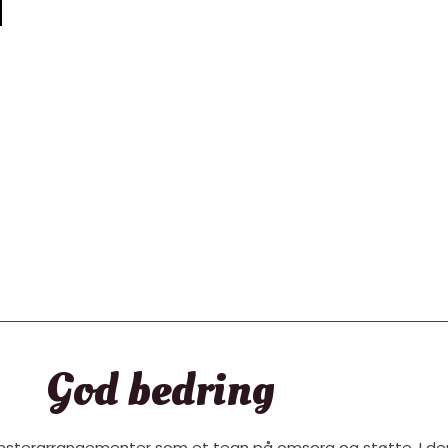
God bedring
omsterarrangementer som et tegn på omsorg og støtte. I den