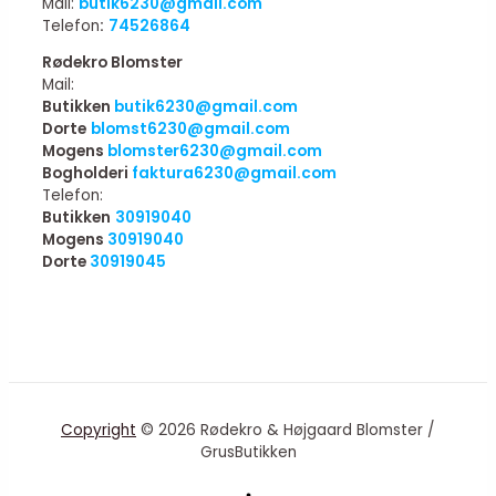
Mail:
butik6230@gmail.com
Telefon
:
74526864
Rødekro Blomster
Mail:
Butikken
butik6230@gmail.com
Dorte
blomst6230@gmail.com
Mogens
blomster6230@gmail.com
Bogholderi
faktura6230@gmail.com
Telefon:
Butikken
30919040
Mogens
30919040
Dorte
30919045
Copyright
© 2026 Rødekro & Højgaard Blomster /
GrusButikken